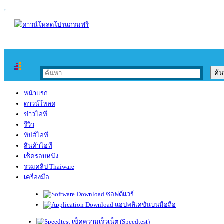
หน้าแรก
ดาวน์โหลด
ข่าวไอที
รีวิว
ทิปส์ไอที
สินค้าไอที
เช็ครอบหนัง
รวมคลิป Thaiware
เครื่องมือ
ซอฟต์แวร์
แอปพลิเคชันบนมือถือ
เช็คความเร็วเน็ต (Speedtest)