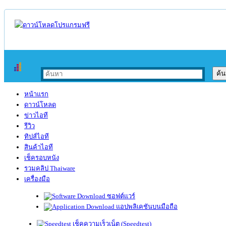
หน้าแรก
ดาวน์โหลด
ข่าวไอที
รีวิว
ทิปส์ไอที
สินค้าไอที
เช็ครอบหนัง
รวมคลิป Thaiware
เครื่องมือ
ซอฟต์แวร์
แอปพลิเคชันบนมือถือ
เช็คความเร็วเน็ต (Speedtest)