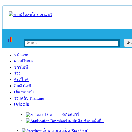
หน้าแรก
ดาวน์โหลด
ข่าวไอที
รีวิว
ทิปส์ไอที
สินค้าไอที
เช็ครอบหนัง
รวมคลิป Thaiware
เครื่องมือ
ซอฟต์แวร์
แอปพลิเคชันบนมือถือ
เช็คความเร็วเน็ต (Speedtest)