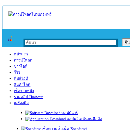
หน้าแรก
ดาวน์โหลด
ข่าวไอที
รีวิว
ทิปส์ไอที
สินค้าไอที
เช็ครอบหนัง
รวมคลิป Thaiware
เครื่องมือ
ซอฟต์แวร์
แอปพลิเคชันบนมือถือ
เช็คความเร็วเน็ต (Speedtest)