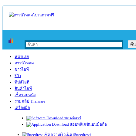
หน้าแรก
ดาวน์โหลด
ข่าวไอที
รีวิว
ทิปส์ไอที
สินค้าไอที
เช็ครอบหนัง
รวมคลิป Thaiware
เครื่องมือ
ซอฟต์แวร์
แอปพลิเคชันบนมือถือ
เช็คความเร็วเน็ต (Speedtest)