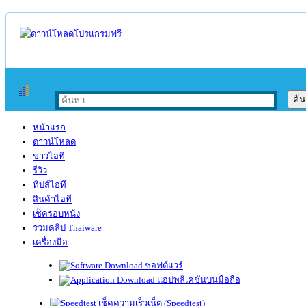
หน้าแรก
ดาวน์โหลด
ข่าวไอที
รีวิว
ทิปส์ไอที
สินค้าไอที
เช็ครอบหนัง
รวมคลิป Thaiware
เครื่องมือ
ซอฟต์แวร์
แอปพลิเคชันบนมือถือ
เช็คความเร็วเน็ต (Speedtest)