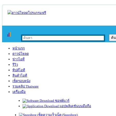
หน้าแรก
ดาวน์โหลด
ข่าวไอที
รีวิว
ทิปส์ไอที
สินค้าไอที
เช็ครอบหนัง
รวมคลิป Thaiware
เครื่องมือ
ซอฟต์แวร์
แอปพลิเคชันบนมือถือ
เช็คความเร็วเน็ต (Speedtest)