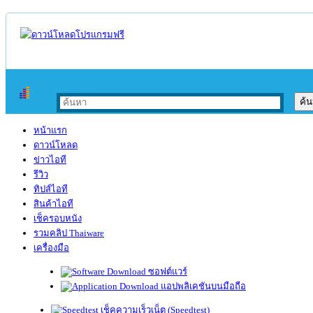
หน้าแรก
ดาวน์โหลด
ข่าวไอที
รีวิว
ทิปส์ไอที
สินค้าไอที
เช็ครอบหนัง
รวมคลิป Thaiware
เครื่องมือ
ซอฟต์แวร์
แอปพลิเคชันบนมือถือ
เช็คความเร็วเน็ต (Speedtest)