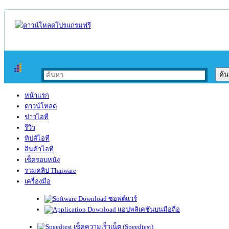
หน้าแรก
ดาวน์โหลด
ข่าวไอที
รีวิว
ทิปส์ไอที
สินค้าไอที
เช็ครอบหนัง
รวมคลิป Thaiware
เครื่องมือ
ซอฟต์แวร์
แอปพลิเคชันบนมือถือ
เช็คความเร็วเน็ต (Speedtest)