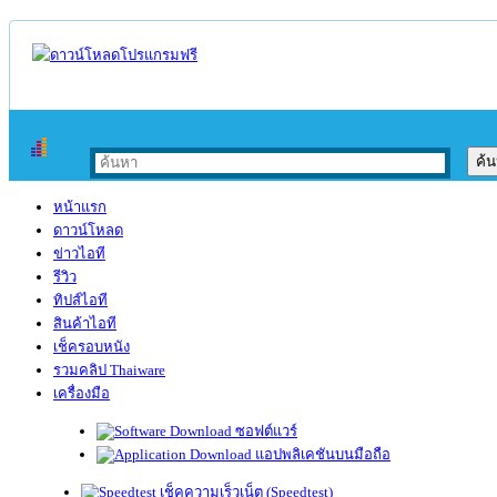
หน้าแรก
ดาวน์โหลด
ข่าวไอที
รีวิว
ทิปส์ไอที
สินค้าไอที
เช็ครอบหนัง
รวมคลิป Thaiware
เครื่องมือ
ซอฟต์แวร์
แอปพลิเคชันบนมือถือ
เช็คความเร็วเน็ต (Speedtest)