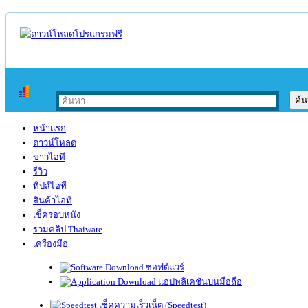
หน้าแรก
ดาวน์โหลด
ข่าวไอที
รีวิว
ทิปส์ไอที
สินค้าไอที
เช็ครอบหนัง
รวมคลิป Thaiware
เครื่องมือ
ซอฟต์แวร์
แอปพลิเคชันบนมือถือ
เช็คความเร็วเน็ต (Speedtest)