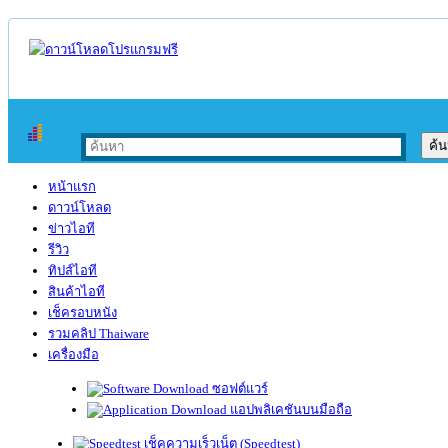
หน้าแรก
ดาวน์โหลด
ข่าวไอที
รีวิว
ทิปส์ไอที
สินค้าไอที
เช็ครอบหนัง
รวมคลิป Thaiware
เครื่องมือ
ซอฟต์แวร์
แอปพลิเคชันบนมือถือ
เช็คความเร็วเน็ต (Speedtest)