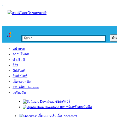
หน้าแรก
ดาวน์โหลด
ข่าวไอที
รีวิว
ทิปส์ไอที
สินค้าไอที
เช็ครอบหนัง
รวมคลิป Thaiware
เครื่องมือ
ซอฟต์แวร์
แอปพลิเคชันบนมือถือ
เช็คความเร็วเน็ต (Speedtest)