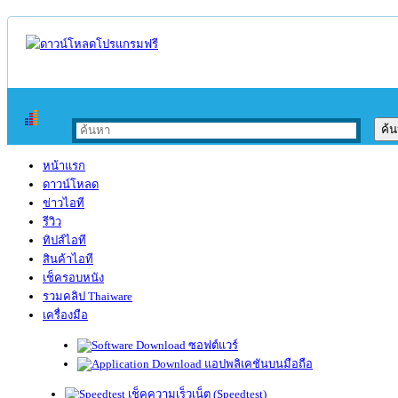
หน้าแรก
ดาวน์โหลด
ข่าวไอที
รีวิว
ทิปส์ไอที
สินค้าไอที
เช็ครอบหนัง
รวมคลิป Thaiware
เครื่องมือ
ซอฟต์แวร์
แอปพลิเคชันบนมือถือ
เช็คความเร็วเน็ต (Speedtest)