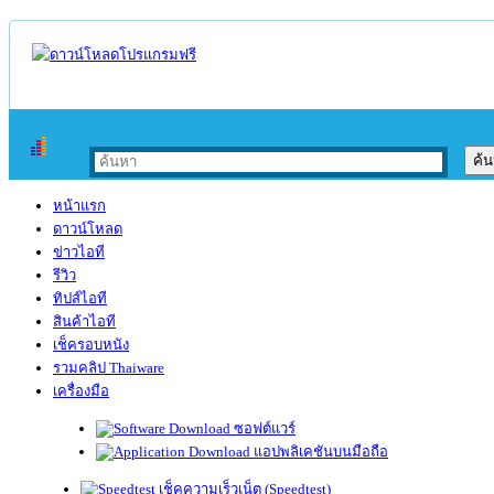
หน้าแรก
ดาวน์โหลด
ข่าวไอที
รีวิว
ทิปส์ไอที
สินค้าไอที
เช็ครอบหนัง
รวมคลิป Thaiware
เครื่องมือ
ซอฟต์แวร์
แอปพลิเคชันบนมือถือ
เช็คความเร็วเน็ต (Speedtest)