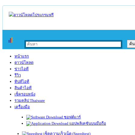
หน้าแรก
ดาวน์โหลด
ข่าวไอที
รีวิว
ทิปส์ไอที
สินค้าไอที
เช็ครอบหนัง
รวมคลิป Thaiware
เครื่องมือ
ซอฟต์แวร์
แอปพลิเคชันบนมือถือ
เช็คความเร็วเน็ต (Speedtest)