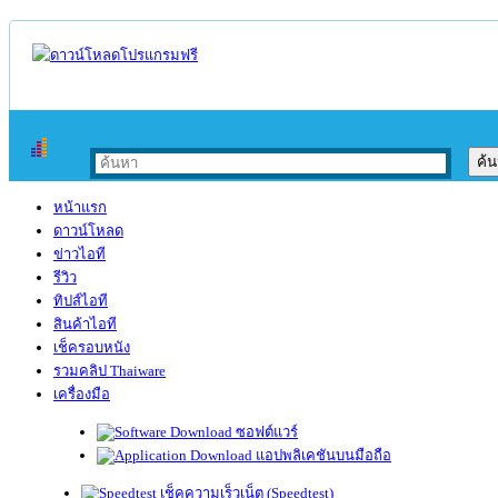
หน้าแรก
ดาวน์โหลด
ข่าวไอที
รีวิว
ทิปส์ไอที
สินค้าไอที
เช็ครอบหนัง
รวมคลิป Thaiware
เครื่องมือ
ซอฟต์แวร์
แอปพลิเคชันบนมือถือ
เช็คความเร็วเน็ต (Speedtest)