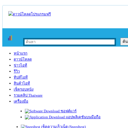
หน้าแรก
ดาวน์โหลด
ข่าวไอที
รีวิว
ทิปส์ไอที
สินค้าไอที
เช็ครอบหนัง
รวมคลิป Thaiware
เครื่องมือ
ซอฟต์แวร์
แอปพลิเคชันบนมือถือ
เช็คความเร็วเน็ต (Speedtest)