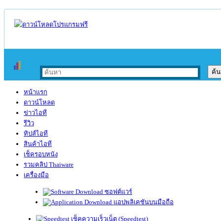
หน้าแรก
ดาวน์โหลด
ข่าวไอที
รีวิว
ทิปส์ไอที
สินค้าไอที
เช็ครอบหนัง
รวมคลิป Thaiware
เครื่องมือ
ซอฟต์แวร์
แอปพลิเคชันบนมือถือ
เช็คความเร็วเน็ต (Speedtest)