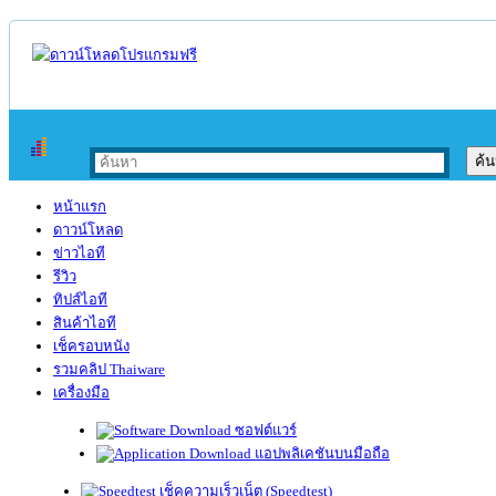
หน้าแรก
ดาวน์โหลด
ข่าวไอที
รีวิว
ทิปส์ไอที
สินค้าไอที
เช็ครอบหนัง
รวมคลิป Thaiware
เครื่องมือ
ซอฟต์แวร์
แอปพลิเคชันบนมือถือ
เช็คความเร็วเน็ต (Speedtest)