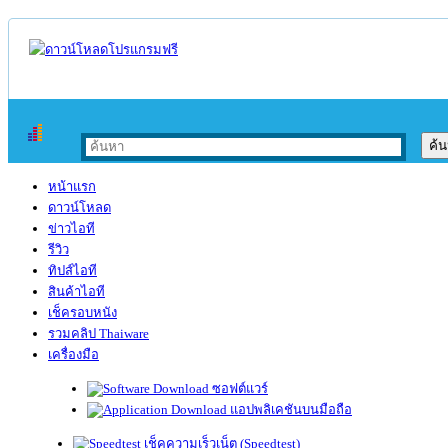
หน้าแรก
ดาวน์โหลด
ข่าวไอที
รีวิว
ทิปส์ไอที
สินค้าไอที
เช็ครอบหนัง
รวมคลิป Thaiware
เครื่องมือ
ซอฟต์แวร์
แอปพลิเคชันบนมือถือ
เช็คความเร็วเน็ต (Speedtest)