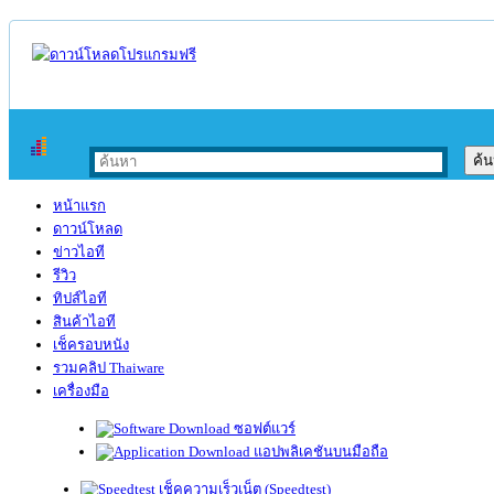
หน้าแรก
ดาวน์โหลด
ข่าวไอที
รีวิว
ทิปส์ไอที
สินค้าไอที
เช็ครอบหนัง
รวมคลิป Thaiware
เครื่องมือ
ซอฟต์แวร์
แอปพลิเคชันบนมือถือ
เช็คความเร็วเน็ต (Speedtest)