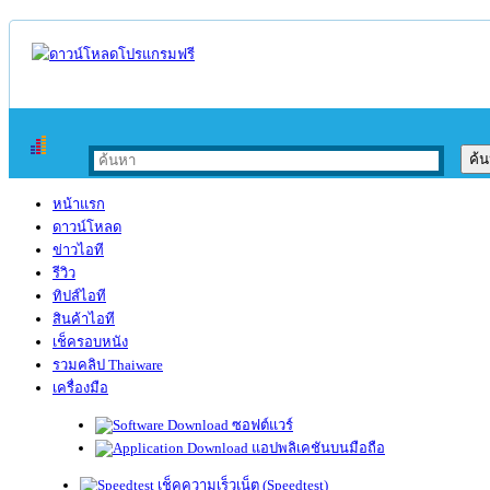
หน้าแรก
ดาวน์โหลด
ข่าวไอที
รีวิว
ทิปส์ไอที
สินค้าไอที
เช็ครอบหนัง
รวมคลิป Thaiware
เครื่องมือ
ซอฟต์แวร์
แอปพลิเคชันบนมือถือ
เช็คความเร็วเน็ต (Speedtest)