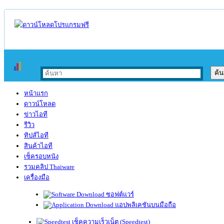
หน้าแรก
ดาวน์โหลด
ข่าวไอที
รีวิว
ทิปส์ไอที
สินค้าไอที
เช็ครอบหนัง
รวมคลิป Thaiware
เครื่องมือ
ซอฟต์แวร์
แอปพลิเคชันบนมือถือ
เช็คความเร็วเน็ต (Speedtest)