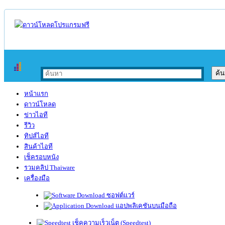
หน้าแรก
ดาวน์โหลด
ข่าวไอที
รีวิว
ทิปส์ไอที
สินค้าไอที
เช็ครอบหนัง
รวมคลิป Thaiware
เครื่องมือ
ซอฟต์แวร์
แอปพลิเคชันบนมือถือ
เช็คความเร็วเน็ต (Speedtest)