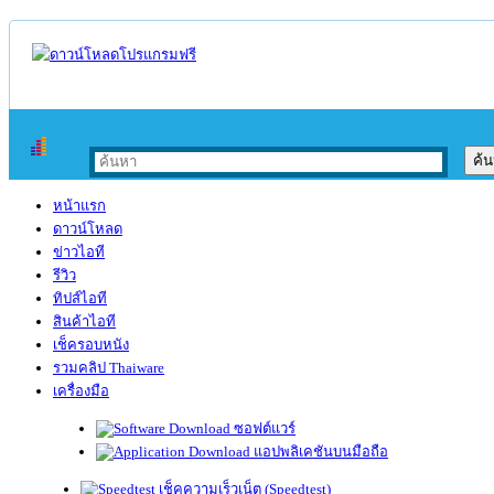
หน้าแรก
ดาวน์โหลด
ข่าวไอที
รีวิว
ทิปส์ไอที
สินค้าไอที
เช็ครอบหนัง
รวมคลิป Thaiware
เครื่องมือ
ซอฟต์แวร์
แอปพลิเคชันบนมือถือ
เช็คความเร็วเน็ต (Speedtest)