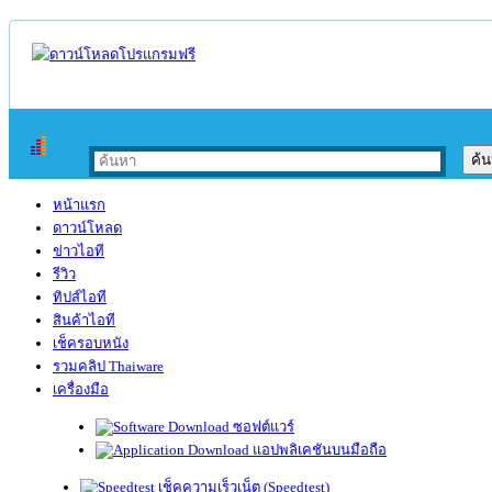
หน้าแรก
ดาวน์โหลด
ข่าวไอที
รีวิว
ทิปส์ไอที
สินค้าไอที
เช็ครอบหนัง
รวมคลิป Thaiware
เครื่องมือ
ซอฟต์แวร์
แอปพลิเคชันบนมือถือ
เช็คความเร็วเน็ต (Speedtest)