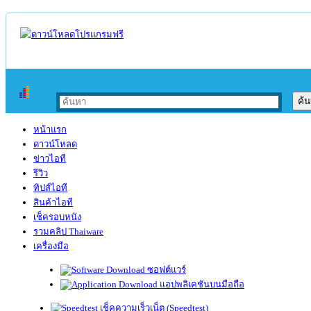
หน้าแรก
ดาวน์โหลด
ข่าวไอที
รีวิว
ทิปส์ไอที
สินค้าไอที
เช็ครอบหนัง
รวมคลิป Thaiware
เครื่องมือ
ซอฟต์แวร์
แอปพลิเคชันบนมือถือ
เช็คความเร็วเน็ต (Speedtest)