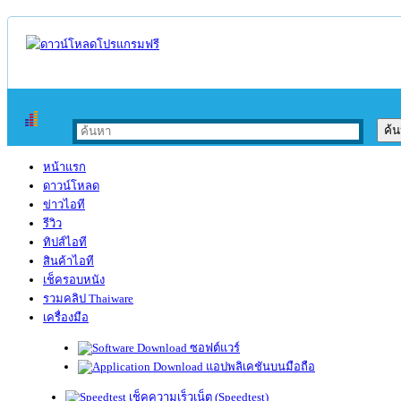
หน้าแรก
ดาวน์โหลด
ข่าวไอที
รีวิว
ทิปส์ไอที
สินค้าไอที
เช็ครอบหนัง
รวมคลิป Thaiware
เครื่องมือ
ซอฟต์แวร์
แอปพลิเคชันบนมือถือ
เช็คความเร็วเน็ต (Speedtest)