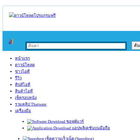
หน้าแรก
ดาวน์โหลด
ข่าวไอที
รีวิว
ทิปส์ไอที
สินค้าไอที
เช็ครอบหนัง
รวมคลิป Thaiware
เครื่องมือ
ซอฟต์แวร์
แอปพลิเคชันบนมือถือ
เช็คความเร็วเน็ต (Speedtest)