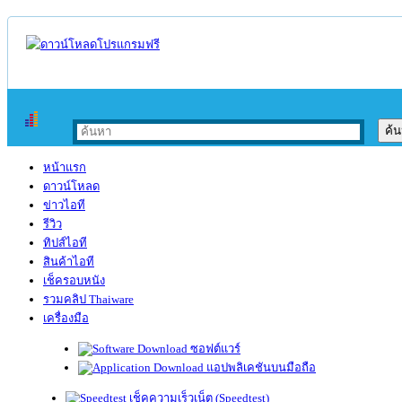
หน้าแรก
ดาวน์โหลด
ข่าวไอที
รีวิว
ทิปส์ไอที
สินค้าไอที
เช็ครอบหนัง
รวมคลิป Thaiware
เครื่องมือ
ซอฟต์แวร์
แอปพลิเคชันบนมือถือ
เช็คความเร็วเน็ต (Speedtest)