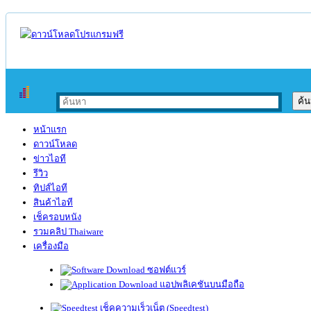
หน้าแรก
ดาวน์โหลด
ข่าวไอที
รีวิว
ทิปส์ไอที
สินค้าไอที
เช็ครอบหนัง
รวมคลิป Thaiware
เครื่องมือ
ซอฟต์แวร์
แอปพลิเคชันบนมือถือ
เช็คความเร็วเน็ต (Speedtest)