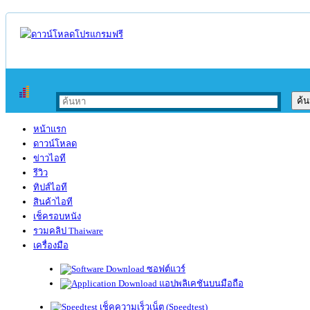
หน้าแรก
ดาวน์โหลด
ข่าวไอที
รีวิว
ทิปส์ไอที
สินค้าไอที
เช็ครอบหนัง
รวมคลิป Thaiware
เครื่องมือ
ซอฟต์แวร์
แอปพลิเคชันบนมือถือ
เช็คความเร็วเน็ต (Speedtest)