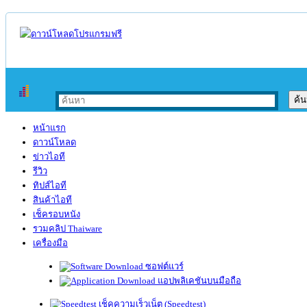
หน้าแรก
ดาวน์โหลด
ข่าวไอที
รีวิว
ทิปส์ไอที
สินค้าไอที
เช็ครอบหนัง
รวมคลิป Thaiware
เครื่องมือ
ซอฟต์แวร์
แอปพลิเคชันบนมือถือ
เช็คความเร็วเน็ต (Speedtest)