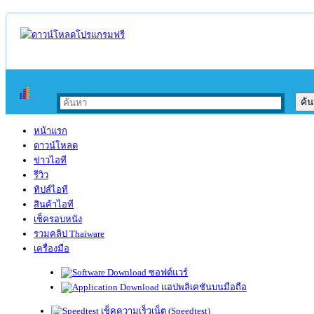
หน้าแรก
ดาวน์โหลด
ข่าวไอที
รีวิว
ทิปส์ไอที
สินค้าไอที
เช็ครอบหนัง
รวมคลิป Thaiware
เครื่องมือ
ซอฟต์แวร์
แอปพลิเคชันบนมือถือ
เช็คความเร็วเน็ต (Speedtest)