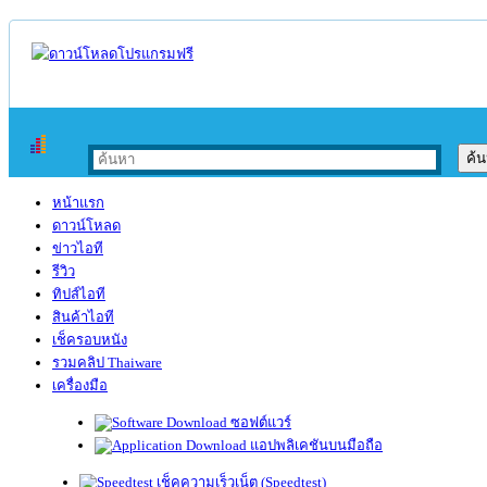
หน้าแรก
ดาวน์โหลด
ข่าวไอที
รีวิว
ทิปส์ไอที
สินค้าไอที
เช็ครอบหนัง
รวมคลิป Thaiware
เครื่องมือ
ซอฟต์แวร์
แอปพลิเคชันบนมือถือ
เช็คความเร็วเน็ต (Speedtest)