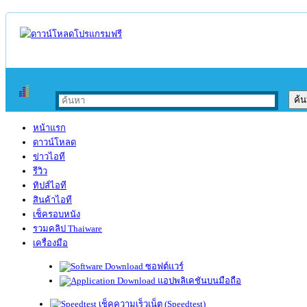
หน้าแรก
ดาวน์โหลด
ข่าวไอที
รีวิว
ทิปส์ไอที
สินค้าไอที
เช็ครอบหนัง
รวมคลิป Thaiware
เครื่องมือ
ซอฟต์แวร์
แอปพลิเคชันบนมือถือ
เช็คความเร็วเน็ต (Speedtest)