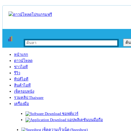
หน้าแรก
ดาวน์โหลด
ข่าวไอที
รีวิว
ทิปส์ไอที
สินค้าไอที
เช็ครอบหนัง
รวมคลิป Thaiware
เครื่องมือ
ซอฟต์แวร์
แอปพลิเคชันบนมือถือ
เช็คความเร็วเน็ต (Speedtest)