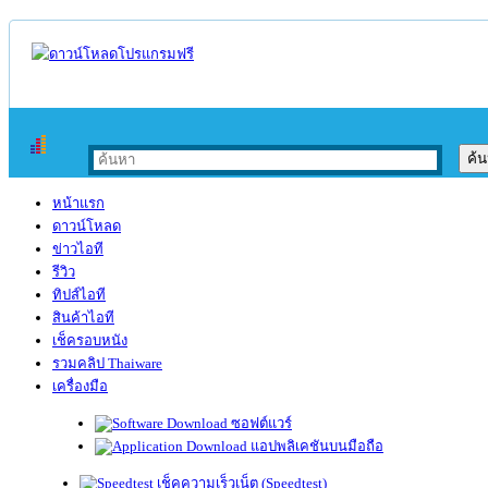
หน้าแรก
ดาวน์โหลด
ข่าวไอที
รีวิว
ทิปส์ไอที
สินค้าไอที
เช็ครอบหนัง
รวมคลิป Thaiware
เครื่องมือ
ซอฟต์แวร์
แอปพลิเคชันบนมือถือ
เช็คความเร็วเน็ต (Speedtest)