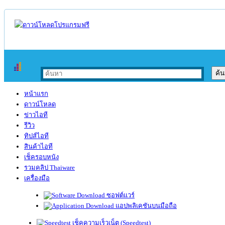
หน้าแรก
ดาวน์โหลด
ข่าวไอที
รีวิว
ทิปส์ไอที
สินค้าไอที
เช็ครอบหนัง
รวมคลิป Thaiware
เครื่องมือ
ซอฟต์แวร์
แอปพลิเคชันบนมือถือ
เช็คความเร็วเน็ต (Speedtest)