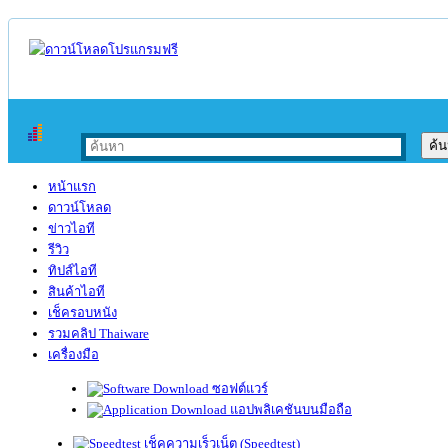
หน้าแรก
ดาวน์โหลด
ข่าวไอที
รีวิว
ทิปส์ไอที
สินค้าไอที
เช็ครอบหนัง
รวมคลิป Thaiware
เครื่องมือ
ซอฟต์แวร์
แอปพลิเคชันบนมือถือ
เช็คความเร็วเน็ต (Speedtest)