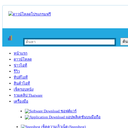
หน้าแรก
ดาวน์โหลด
ข่าวไอที
รีวิว
ทิปส์ไอที
สินค้าไอที
เช็ครอบหนัง
รวมคลิป Thaiware
เครื่องมือ
ซอฟต์แวร์
แอปพลิเคชันบนมือถือ
เช็คความเร็วเน็ต (Speedtest)