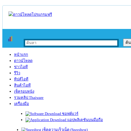
หน้าแรก
ดาวน์โหลด
ข่าวไอที
รีวิว
ทิปส์ไอที
สินค้าไอที
เช็ครอบหนัง
รวมคลิป Thaiware
เครื่องมือ
ซอฟต์แวร์
แอปพลิเคชันบนมือถือ
เช็คความเร็วเน็ต (Speedtest)