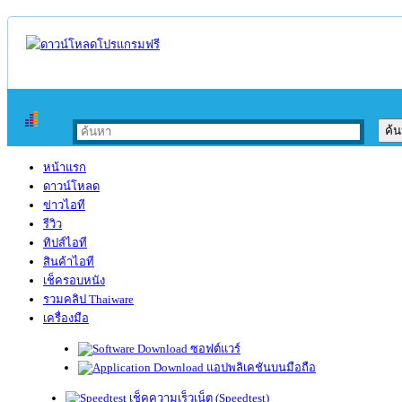
หน้าแรก
ดาวน์โหลด
ข่าวไอที
รีวิว
ทิปส์ไอที
สินค้าไอที
เช็ครอบหนัง
รวมคลิป Thaiware
เครื่องมือ
ซอฟต์แวร์
แอปพลิเคชันบนมือถือ
เช็คความเร็วเน็ต (Speedtest)