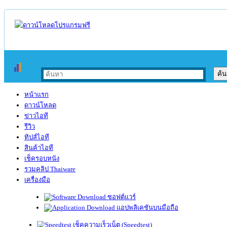
หน้าแรก
ดาวน์โหลด
ข่าวไอที
รีวิว
ทิปส์ไอที
สินค้าไอที
เช็ครอบหนัง
รวมคลิป Thaiware
เครื่องมือ
ซอฟต์แวร์
แอปพลิเคชันบนมือถือ
เช็คความเร็วเน็ต (Speedtest)