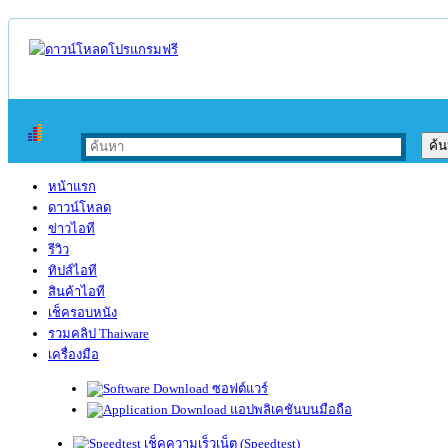
หน้าแรก
ดาวน์โหลด
ข่าวไอที
รีวิว
ทิปส์ไอที
สินค้าไอที
เช็ครอบหนัง
รวมคลิป Thaiware
เครื่องมือ
ซอฟต์แวร์
แอปพลิเคชันบนมือถือ
เช็คความเร็วเน็ต (Speedtest)