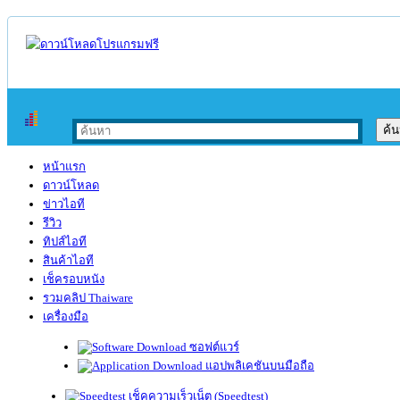
หน้าแรก
ดาวน์โหลด
ข่าวไอที
รีวิว
ทิปส์ไอที
สินค้าไอที
เช็ครอบหนัง
รวมคลิป Thaiware
เครื่องมือ
ซอฟต์แวร์
แอปพลิเคชันบนมือถือ
เช็คความเร็วเน็ต (Speedtest)