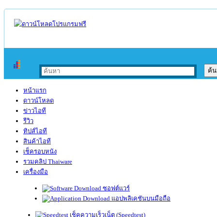
หน้าแรก
ดาวน์โหลด
ข่าวไอที
รีวิว
ทิปส์ไอที
สินค้าไอที
เช็ครอบหนัง
รวมคลิป Thaiware
เครื่องมือ
ซอฟต์แวร์
แอปพลิเคชันบนมือถือ
เช็คความเร็วเน็ต (Speedtest)