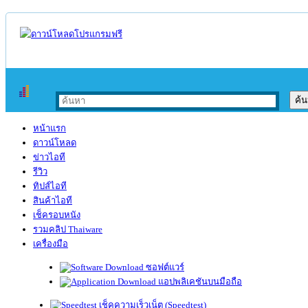
หน้าแรก
ดาวน์โหลด
ข่าวไอที
รีวิว
ทิปส์ไอที
สินค้าไอที
เช็ครอบหนัง
รวมคลิป Thaiware
เครื่องมือ
ซอฟต์แวร์
แอปพลิเคชันบนมือถือ
เช็คความเร็วเน็ต (Speedtest)