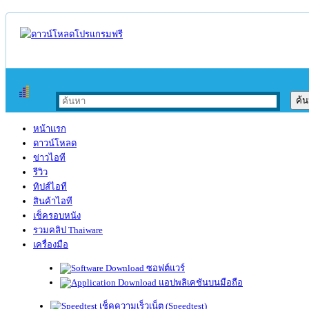
หน้าแรก
ดาวน์โหลด
ข่าวไอที
รีวิว
ทิปส์ไอที
สินค้าไอที
เช็ครอบหนัง
รวมคลิป Thaiware
เครื่องมือ
ซอฟต์แวร์
แอปพลิเคชันบนมือถือ
เช็คความเร็วเน็ต (Speedtest)